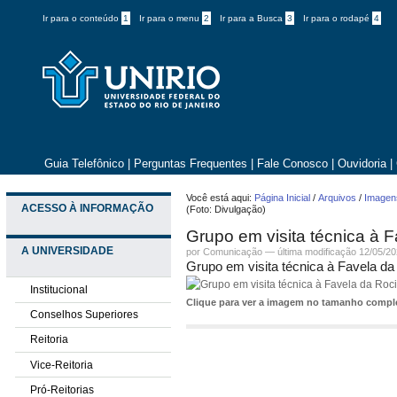
Ir para o conteúdo
1
Ir para o menu
2
Ir para a Busca
3
Ir para o rodapé
4
Guia Telefônico
|
Perguntas Frequentes
|
Fale Conosco
|
Ouvidoria
|
Você está aqui:
Página Inicial
/
Arquivos
/
Imagens
ACESSO À INFORMAÇÃO
(Foto: Divulgação)
Grupo em visita técnica à 
A UNIVERSIDADE
por
Comunicação
—
última modificação
12/05/20
Grupo em visita técnica à Favela da
Institucional
Clique para ver a imagem no tamanho comp
Conselhos Superiores
Reitoria
Vice-Reitoria
Pró-Reitorias