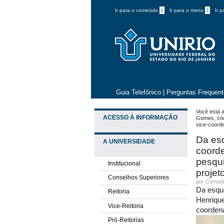
Ir para o conteúdo
1
Ir para o menu
2
Ir 
Guia Telefônico
|
Perguntas Frequen
Você está a
ACESSO À INFORMAÇÃO
Gomes, coor
vice-coorde
Da esq
A UNIVERSIDADE
coorde
pesqui
Institucional
projet
Conselhos Superiores
por
Comuni
Da esque
Reitoria
Henrique
Vice-Reitoria
coordena
Pró-Reitorias