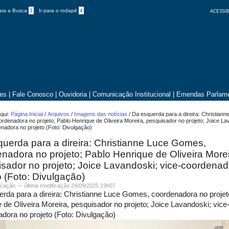
ACESSIB
para a Busca
3
Ir para o rodapé
4
tes
|
Fale Conosco
|
Ouvidoria
|
Comunicação Institucional
|
Emendas Parlame
qui:
Página Inicial
/
Arquivos
/
Imagens das notícias
/
Da esquerda para a direira: Christiann
denadora no projeto; Pablo Henrique de Oliveira Moreira, pesquisador no projeto; Joice La
nadora no projeto (Foto: Divulgação)
uerda para a direira: Christianne Luce Gomes,
nadora no projeto; Pablo Henrique de Oliveira Morei
sador no projeto; Joice Lavandoski; vice-coordena
o (Foto: Divulgação)
cação
—
última modificação
24/09/2025 19h07
rda para a direira: Christianne Luce Gomes, coordenadora no projet
 de Oliveira Moreira, pesquisador no projeto; Joice Lavandoski; vice
dora no projeto (Foto: Divulgação)