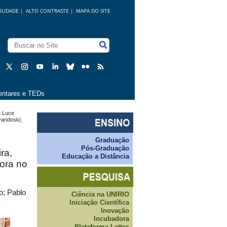
ILIDADE
|
ALTO CONTRASTE |
MAPA DO SITE
ntares e TEDs
e Luce
vandoski;
Graduação
Pós-Graduação
ra,
Educação a Distância
dora no
o; Pablo
Ciência na UNIRIO
Iniciação Científica
-
Inovação
Incubadora
Plataforma Lattes