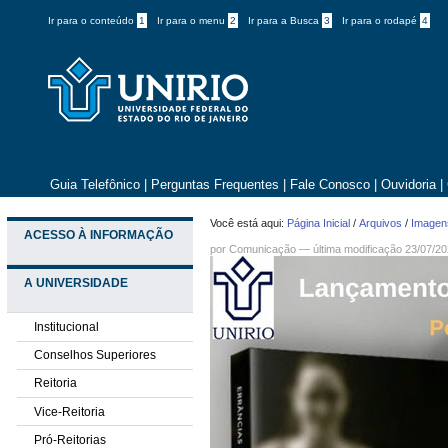
Ir para o conteúdo
1
Ir para o menu
2
Ir para a Busca
3
Ir para o rodapé
4
Guia Telefônico
|
Perguntas Frequentes
|
Fale Conosco
|
Ouvidoria
|
Você está aqui:
Página Inicial
/
Arquivos
/
Imagens
ACESSO À INFORMAÇÃO
por
Comunicação
—
última modificação
23/07/20
A UNIVERSIDADE
Institucional
Conselhos Superiores
Reitoria
Vice-Reitoria
Pró-Reitorias