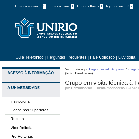
Ir para o conteúdo
1
Ir para o menu
2
Ir para a Busca
3
Ir para o rodapé
4
Guia Telefônico
|
Perguntas Frequentes
|
Fale Conosco
|
Ouvidoria
|
Você está aqui:
Página Inicial
/
Arquivos
/
Imagens
ACESSO À INFORMAÇÃO
(Foto: Divulgação)
Grupo em visita técnica à 
A UNIVERSIDADE
por
Comunicação
—
última modificação
12/05/20
Institucional
Conselhos Superiores
Reitoria
Vice-Reitoria
Pró-Reitorias