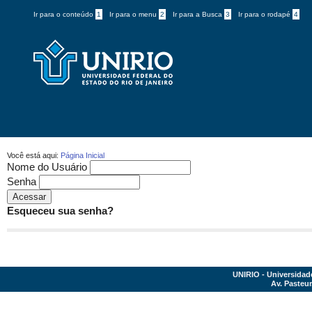
Ir para o conteúdo
1
Ir para o menu
2
Ir para a Busca
3
Ir para o rodapé
4
Você está aqui:
Página Inicial
Nome do Usuário
Senha
Esqueceu sua senha?
UNIRIO - Universidad
Av. Pasteur