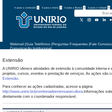
Ir para o conteúdo
1
Ir para o menu
2
Ir para a Busca
3
Ir para o rodapé
4
Webmail
|
Guia Telefônico
|
Perguntas Frequentes
|
Fale Conosco
Comunicação Institucional
Extensão
A UNIRIO oferece atividades de extensão à comunidade interna e e
projetos, cursos, eventos e prestação de serviços. As ações são 
Extensão
.
Para conhecer as ações cadastradas, acesse a página
http://www.unirio.br/proreitoriadeextensaoecultura
.Informações sobr
diretamente com o coordenador responsável.