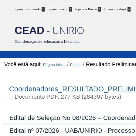
Ir para o conteúdo
1
Ir para o menu
2
Ir para a Busca
3
Ir para o rodapé
4
- UNIRIO
CEAD
Coordenação de Educação a Distância
Você está aqui:
/
/
Resultado Preliminar
Página Inicial
Editais
Resultado Preliminar de Classificaç
Coordenadores_RESULTADO_PRELIMINA
— Documento PDF, 277 KB (284397 bytes)
Edital de Seleção No 08/2026 – Coordenado
Edital nº 07/2026 - UAB/UNIRIO - Processo