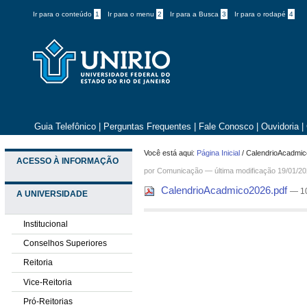
Ir para o conteúdo
1
Ir para o menu
2
Ir para a Busca
3
Ir para o rodapé
4
Guia Telefônico
|
Perguntas Frequentes
|
Fale Conosco
|
Ouvidoria
|
Você está aqui:
Página Inicial
/
CalendrioAcadmic
ACESSO À INFORMAÇÃO
por
Comunicação
—
última modificação
19/01/20
CalendrioAcadmico2026.pdf
— 1
A UNIVERSIDADE
Institucional
Conselhos Superiores
Reitoria
Vice-Reitoria
Pró-Reitorias